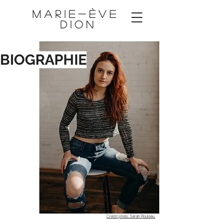
M A R I E - È V E
D I O N
BIOGRAPHIE
Crédit photo: Sarah Rouleau.