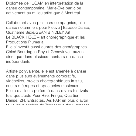
Diplômée de l’UQAM en interprétation de la
danse contemporaine, Marie-Ève participe
activement au milieu artistique à Montréal.
Collaborant avec plusieurs compagnies, elle
danse notamment pour Fleuve | Espace Danse,
Quatrième Sexe/GEAN BINDLEY Art,
Le BLACK HOLE – art chorégraphique et les
Productions Plumeria.
Elle s’investit aussi auprès des chorégraphes
Chloé Bourdages-Roy et Geneviève Lauzon
ainsi que dans plusieurs contrats de danse
indépendants.
Artiste polyvalente, elle est amenée à danser
dans plusieurs évènements corporatifs,
vidéoclips, projets chorégraphiques in situ,
courts métrages et spectacles musicaux.
Elle a d’ailleurs performé dans divers festivals
tels que Juste Pour Rire, Fringe, Quartier
Danse, ZH, Entractes, Air, FAR en plus d’avoir
foulé les planches de Tangente à deux reprises
en tant qu’artiste de la relève.
En parallèle de ses activités d’interprète, elle
s’intéresse depuis de nombreuses années aux
arts visuels, plus spécifiquement à la
photographie.