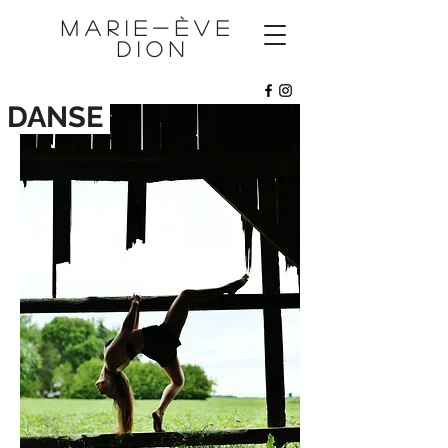
M A R I E - È V E
D I O N
DANSE